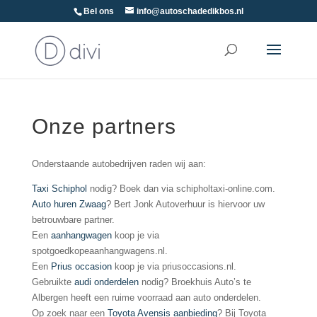
Bel ons
info@autoschadedikbos.nl
Onze partners
Onderstaande autobedrijven raden wij aan:
Taxi Schiphol
nodig? Boek dan via schipholtaxi-online.com.
Auto huren Zwaag
? Bert Jonk Autoverhuur is hiervoor uw
betrouwbare partner.
Een
aanhangwagen
koop je via
spotgoedkopeaanhangwagens.nl.
Een
Prius occasion
koop je via priusoccasions.nl.
Gebruikte
audi onderdelen
nodig? Broekhuis Auto’s te
Albergen heeft een ruime voorraad aan auto onderdelen.
Op zoek naar een
Toyota Avensis aanbieding
? Bij Toyota