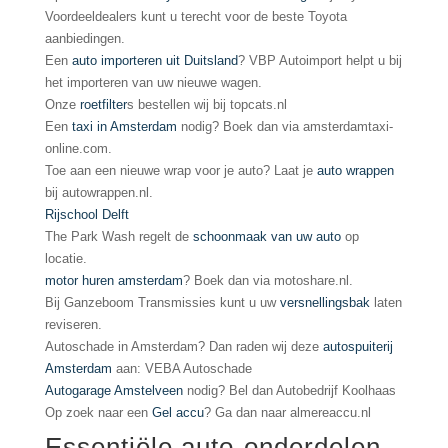
Voordeeldealers kunt u terecht voor de beste Toyota
aanbiedingen.
Een
auto importeren uit Duitsland
? VBP Autoimport helpt u bij
het importeren van uw nieuwe wagen.
Onze
roetfilter
s bestellen wij bij topcats.nl
Een
taxi in Amsterdam
nodig? Boek dan via amsterdamtaxi-
online.com.
Toe aan een nieuwe wrap voor je auto? Laat je
auto wrappen
bij autowrappen.nl.
Rijschool Delft
The Park Wash regelt de
schoonmaak van uw auto
op
locatie.
motor huren amsterdam
? Boek dan via motoshare.nl.
Bij Ganzeboom Transmissies kunt u uw
versnellingsbak
laten
reviseren.
Autoschade in Amsterdam? Dan raden wij deze
autospuiterij
Amsterdam
aan: VEBA Autoschade
Autogarage Amstelveen
nodig? Bel dan Autobedrijf Koolhaas
Op zoek naar een
Gel accu
? Ga dan naar almereaccu.nl
Essentiële auto-onderdelen