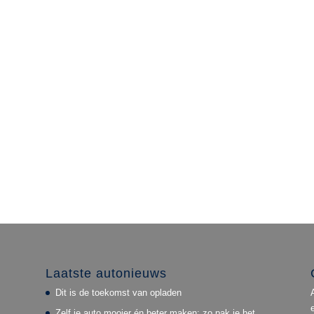
Laatste autonieuws
Dit is de toekomst van opladen
Zelf je auto mooier én beter maken: zo pak je het