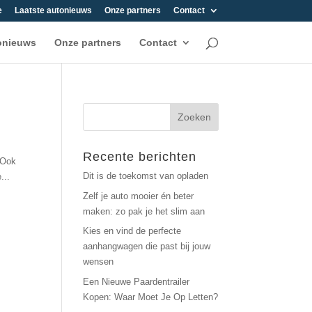
e
Laatste autonieuws
Onze partners
Contact
onieuws
Onze partners
Contact
Recente berichten
 Ook
Dit is de toekomst van opladen
...
Zelf je auto mooier én beter
maken: zo pak je het slim aan
Kies en vind de perfecte
aanhangwagen die past bij jouw
wensen
Een Nieuwe Paardentrailer
Kopen: Waar Moet Je Op Letten?