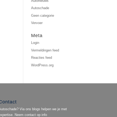
Autonieuws
Autoschade
Geen categorie
Vervoer
Meta
Login
Vermeldingen feed
Reacties feed
WordPress.org
Contact
Autoschade? Via ons blogs helpen we je met
expertise. Neem contact op info